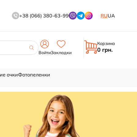
+38 (066) 380-63-99
RU
UA
Корзина
0 грн.
Войти
Закладки
ие очки
Фотопеленки