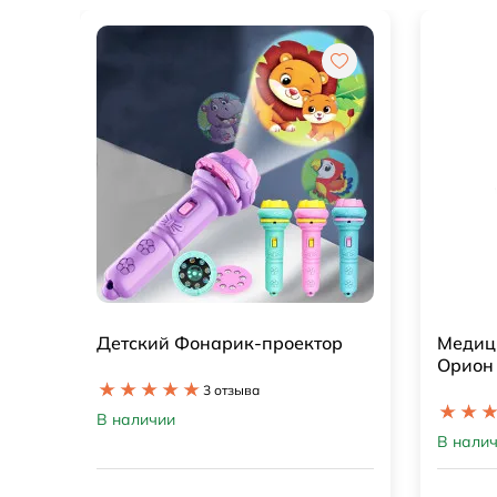
р
Медицинский набор врача
Мозай
Орион
1 отзыв
В нали
В наличии