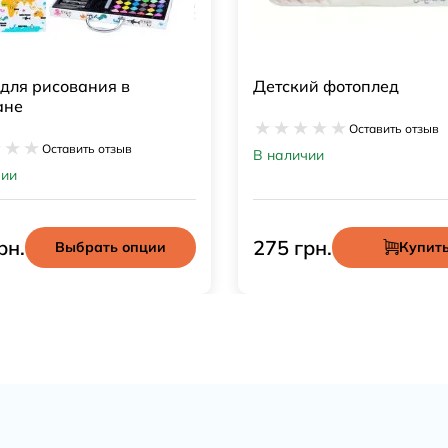
ий фотоплед
Детские розовые пинетк
носки
Оставить отзыв
Оставить отзыв
чии
В наличии
рн.
195 грн.
Купить
Купит