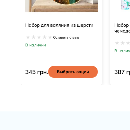
ти
Набор для рисования в
Детск
чемодане
Оставить отзыв
В нали
В наличии
387 грн.
275 г
и
Выбрать опции