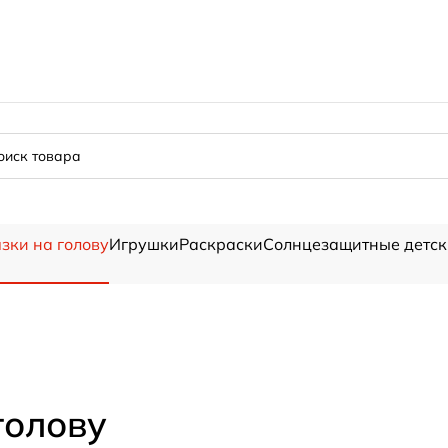
зки на голову
Игрушки
Раскраски
Солнцезащитные детск
голову