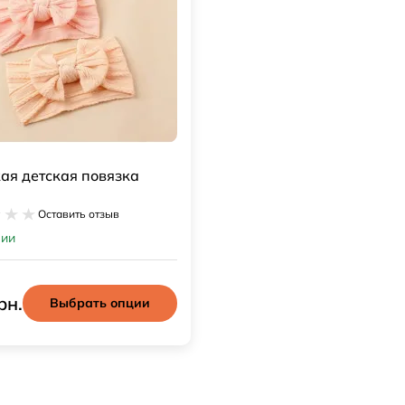
ая детская повязка
Оставить отзыв
чии
рн.
Выбрать опции