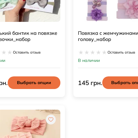
кий бантик на повязке
Повязка с жемчужинами
вочки_набор
голову_набор
Оставить отзыв
Оставить отзыв
чии
В наличии
рн.
145 грн.
Выбрать опции
Выбрать оп