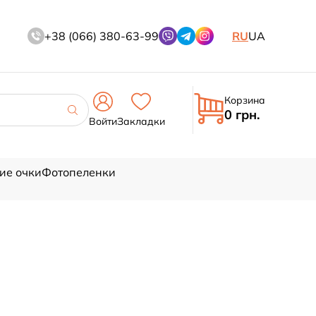
+38 (066) 380-63-99
RU
UA
Корзина
0 грн.
Войти
Закладки
ие очки
Фотопеленки