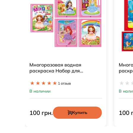
дная
Многоразовая водная
 для
раскраска Набор для
цессы
творчества Русалочки
Оставить отзыв
В наличии
100 грн.
Купить
Купить