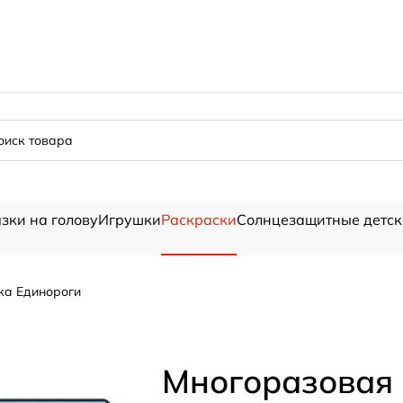
зки на голову
Игрушки
Раскраски
Солнцезащитные детск
ка Единороги
Многоразовая 